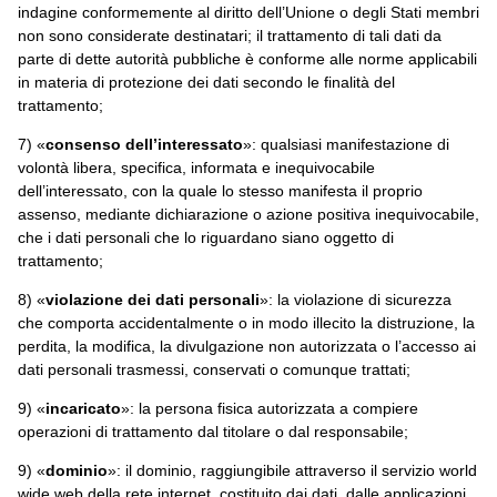
indagine conformemente al diritto dell’Unione o degli Stati membri
non sono considerate destinatari; il trattamento di tali dati da
parte di dette autorità pubbliche è conforme alle norme applicabili
in materia di protezione dei dati secondo le finalità del
trattamento;
7) «
consenso dell’interessato
»: qualsiasi manifestazione di
volontà libera, specifica, informata e inequivocabile
dell’interessato, con la quale lo stesso manifesta il proprio
assenso, mediante dichiarazione o azione positiva inequivocabile,
che i dati personali che lo riguardano siano oggetto di
trattamento;
8) «
violazione dei dati personali
»: la violazione di sicurezza
che comporta accidentalmente o in modo illecito la distruzione, la
perdita, la modifica, la divulgazione non autorizzata o l’accesso ai
dati personali trasmessi, conservati o comunque trattati;
9) «
incaricato
»:
la persona fisica autorizzata a compiere
operazioni di trattamento dal titolare o dal responsabile;
9) «
dominio
»: il dominio, raggiungibile attraverso il servizio world
wide web della rete internet, costituito dai dati, dalle applicazioni,